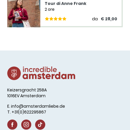
Tour di Anne Frank
2 ore
da
€ 28,00
Keizersgracht 258A
1016EV Amsterdam
E.
info@amsterdamliebe.de
T. +31(0)622295867